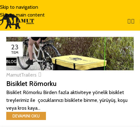
Skip to navigation
Skip to main content
23
TEM
BLOG
MamutTrailers
Bisiklet Römorku
Bisiklet Römorku Birden fazla aktiviteye yönelik bisiklet
treylerimiz ile çocuklarınızı bisiklete binme, yürüyüş, koşu
veya kros kaya...
DEVAMINI OKU