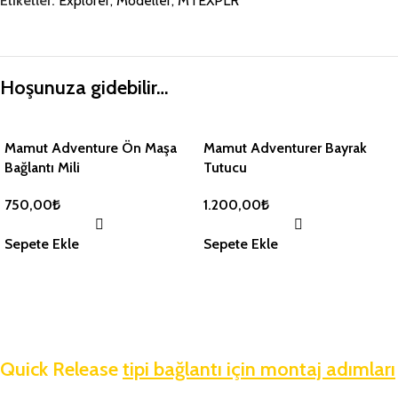
Etiketler:
Explorer
,
Modeller
,
MTEXPLR
Hoşunuza gidebilir…
Mamut Adventure Ön Maşa
Mamut Adventurer Bayrak
Bağlantı Mili
Tutucu
750,00
₺
1.200,00
₺
Sepete Ekle
Sepete Ekle
Quick Release
tipi bağlantı için montaj adımları