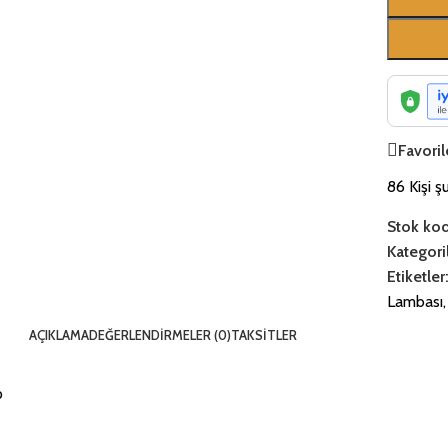
Favoril
86
Kişi ş
Stok ko
Kategoril
Etiketler
Lambası
,
AÇIKLAMA
DEĞERLENDIRMELER (0)
TAKSITLER
p