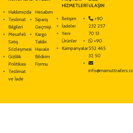
HİZMETLERİ
ULAŞIN
Hakkımızda
Hesabım
İletişim
+90
Teslimat
Sipariş
İadeler
232 257
Bilgileri
Geçmişi
Yeni
70 13
Mesafeli
Kargo
Ürünler
+90
Satış
Takibi
Kampanyalar
552 465
Sözleşmesi
Havale
32 50
Gizlilik
Bildirim
Politikası
Formu
info@mamuttrailers.c
Teslimat
ve İade