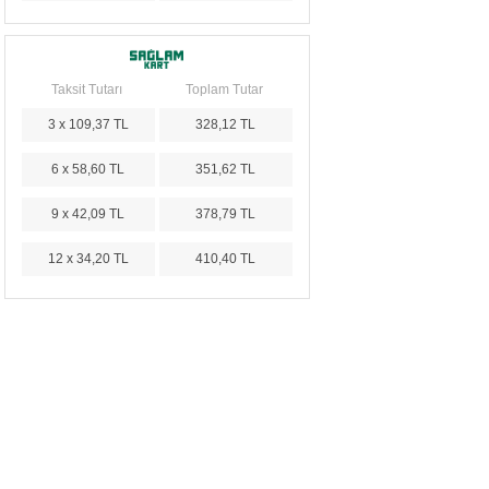
Taksit Tutarı
Toplam Tutar
3 x 109,37 TL
328,12 TL
6 x 58,60 TL
351,62 TL
9 x 42,09 TL
378,79 TL
12 x 34,20 TL
410,40 TL