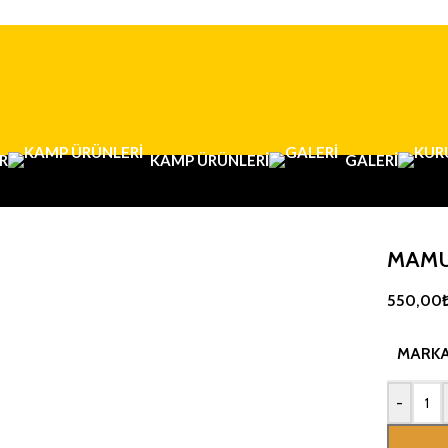
R
KAMP ÜRÜNLERI
GALERI
MAMU
550,00
MARK
-