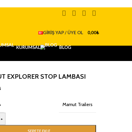
GIRIŞ YAP / ÜYE OL
0,00
₺
KURUMSAL
BLOG
T EXPLORER STOP LAMBASI
₺
A
Mamut Trailers
+
SEPETE EKLE