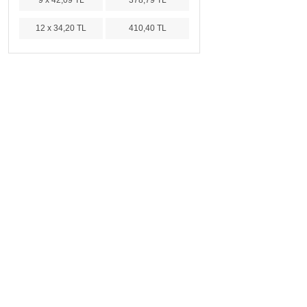
9 x 42,09 TL
378,79 TL
12 x 34,20 TL
410,40 TL