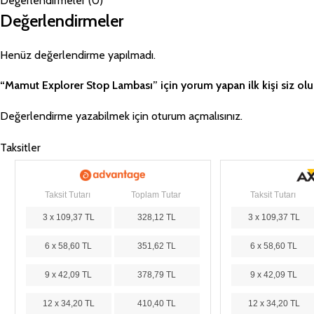
Değerlendirmeler (0)
Değerlendirmeler
Henüz değerlendirme yapılmadı.
“Mamut Explorer Stop Lambası” için yorum yapan ilk kişi siz ol
Değerlendirme yazabilmek için
oturum açmalısınız
.
Taksitler
Taksit Tutarı
Toplam Tutar
Taksit Tutarı
3 x 109,37 TL
328,12 TL
3 x 109,37 TL
6 x 58,60 TL
351,62 TL
6 x 58,60 TL
9 x 42,09 TL
378,79 TL
9 x 42,09 TL
12 x 34,20 TL
410,40 TL
12 x 34,20 TL