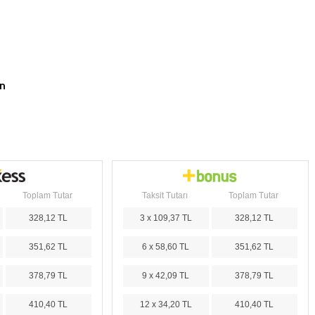
un
Toplam Tutar
Taksit Tutarı
Toplam Tutar
328,12 TL
3 x 109,37 TL
328,12 TL
351,62 TL
6 x 58,60 TL
351,62 TL
378,79 TL
9 x 42,09 TL
378,79 TL
410,40 TL
12 x 34,20 TL
410,40 TL