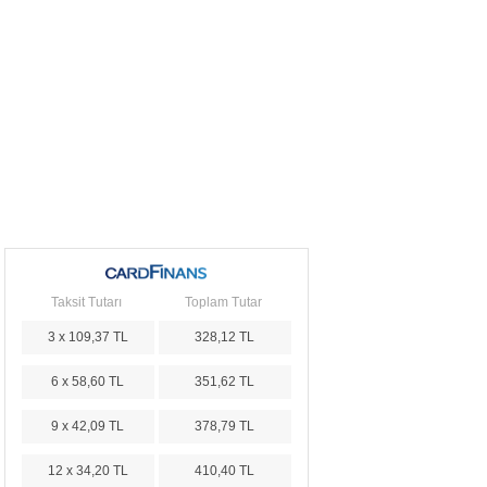
Taksit Tutarı
Toplam Tutar
3 x 109,37 TL
328,12 TL
6 x 58,60 TL
351,62 TL
9 x 42,09 TL
378,79 TL
12 x 34,20 TL
410,40 TL