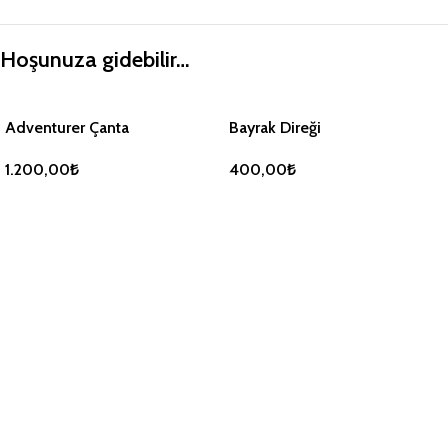
Hoşunuza gidebilir…
Adventurer Çanta
Bayrak Direği
1.200,00
₺
400,00
₺
SEPETE EKLE
SEPETE EKLE