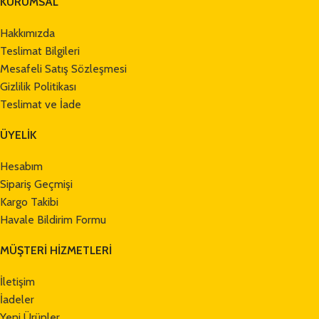
KURUMSAL
Taksit Tutarı
Toplam Tutar
Hakkımızda
3 x 273,43 TL
820,30 TL
Teslimat Bilgileri
Mesafeli Satış Sözleşmesi
6 x 146,51 TL
879,04 TL
Gizlilik Politikası
Teslimat ve İade
9 x 105,22 TL
946,97 TL
ÜYELİK
12 x 85,50 TL
1.025,99 TL
Hesabım
Sipariş Geçmişi
Kargo Takibi
Havale Bildirim Formu
MÜŞTERİ HİZMETLERİ
İletişim
İadeler
Yeni Ürünler