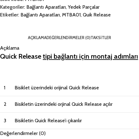
Kategoriler:
Bağlantı Aparatları
,
Yedek Parçalar
Etiketler:
Bağlantı Aparatları
,
MTBA01
,
Quik Release
AÇIKLAMA
DEĞERLENDIRMELER (0)
TAKSITLER
Açıklama
Quick Release
tipi bağlantı için montaj adımları
1
Bisiklet üzerindeki orijinal Quick Release
2
Bisikletin üzerindeki orjinal Quick Release açılır
3
Bisikletin Quick Release’i çıkarılır
Değerlendirmeler (0)
4
Römork ile birlikte gönderilen Mamut Quick Release