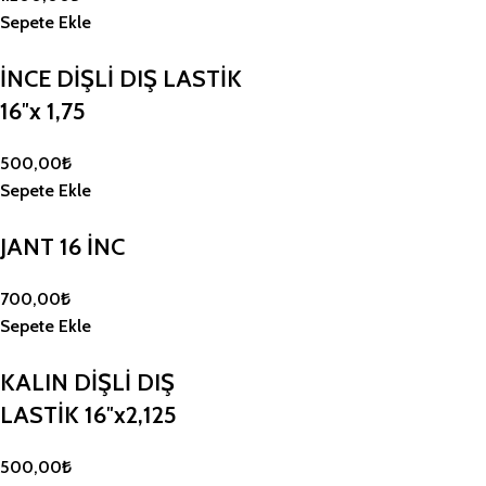
Sepete Ekle
12 x 85,50 TL
1.025,99 TL
İNCE DİŞLİ DIŞ LASTİK
16″x 1,75
Taksit Tutarı
Toplam Tutar
500,00
₺
3 x 273,43 TL
820,30 TL
Sepete Ekle
6 x 146,51 TL
879,04 TL
JANT 16 İNC
9 x 105,22 TL
946,97 TL
700,00
₺
12 x 85,50 TL
1.025,99 TL
Sepete Ekle
KALIN DİŞLİ DIŞ
Taksit Tutarı
Toplam Tutar
LASTİK 16″x2,125
3 x 273,43 TL
820,30 TL
500,00
₺
6 x 146,51 TL
879,04 TL