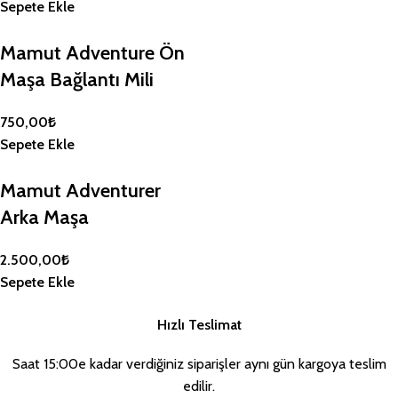
Sepete Ekle
9 x 105,22 TL
946,97 TL
Mamut Adventure Ön
12 x 85,50 TL
1.025,99 TL
Maşa Bağlantı Mili
750,00
₺
Sepete Ekle
Taksit Tutarı
Toplam Tutar
3 x 273,43 TL
820,30 TL
Mamut Adventurer
Arka Maşa
6 x 146,51 TL
879,04 TL
9 x 105,22 TL
946,97 TL
2.500,00
₺
Sepete Ekle
12 x 85,50 TL
1.025,99 TL
Hızlı Teslimat
Saat 15:00e kadar verdiğiniz siparişler aynı gün kargoya teslim
Taksit Tutarı
Toplam Tutar
edilir.