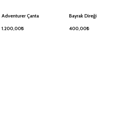
Adventurer Çanta
Bayrak Direği
1.200,00
₺
400,00
₺
SEPETE EKLE
SEPETE EKLE