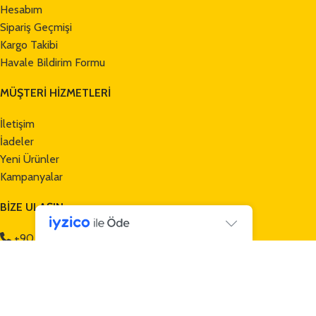
Hesabım
Sipariş Geçmişi
Kargo Takibi
Havale Bildirim Formu
MÜŞTERİ HİZMETLERİ
İletişim
İadeler
Yeni Ürünler
Kampanyalar
BİZE ULAŞIN
+90 232 257 70 13
+90 552 465 32 50
info@mamuttrailers.com
Gece Tasarım
tarafından hazırlanmıştır