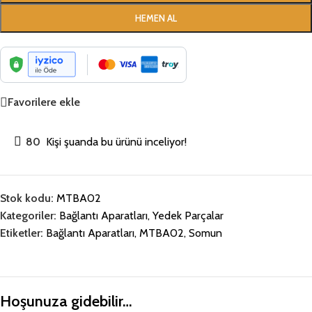
HEMEN AL
Favorilere ekle
80
Kişi şuanda bu ürünü inceliyor!
Stok kodu:
MTBA02
Kategoriler:
Bağlantı Aparatları
,
Yedek Parçalar
Etiketler:
Bağlantı Aparatları
,
MTBA02
,
Somun
Hoşunuza gidebilir…