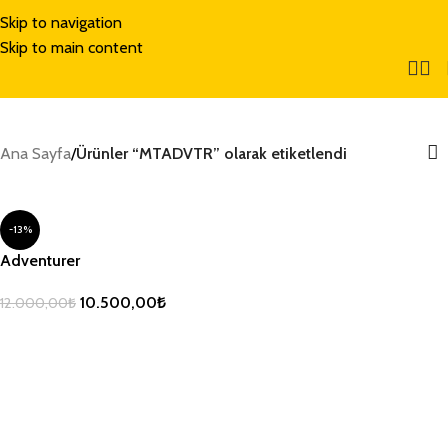
Skip to navigation
Skip to main content
Ana Sayfa
/
Ürünler “MTADVTR” olarak etiketlendi
-13%
Adventurer
10.500,00
₺
12.000,00
₺
SEÇENEKLER