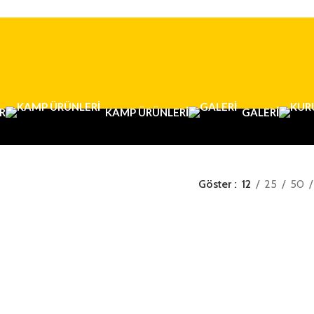
R
KAMP ÜRÜNLERI
GALERI
Göster
12
25
50