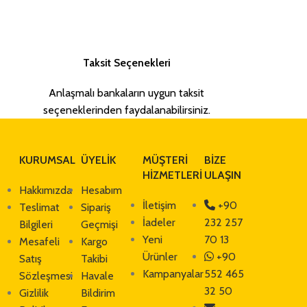
Taksit Seçenekleri
Anlaşmalı bankaların uygun taksit
seçeneklerinden faydalanabilirsiniz.
KURUMSAL
ÜYELİK
MÜŞTERİ
BİZE
HİZMETLERİ
ULAŞIN
Hakkımızda
Hesabım
İletişim
+90
Teslimat
Sipariş
İadeler
232 257
Bilgileri
Geçmişi
Yeni
70 13
Mesafeli
Kargo
Ürünler
+90
Satış
Takibi
Kampanyalar
552 465
Sözleşmesi
Havale
32 50
Gizlilik
Bildirim