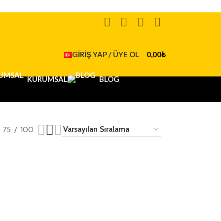
GIRIŞ YAP / ÜYE OL
0,00
₺
KURUMSAL
BLOG
75
100