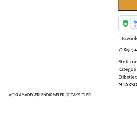
Favoril
71
Kişi ş
Stok ko
Kategoril
Etiketler
MTAKS0
AÇIKLAMA
DEĞERLENDIRMELER (0)
TAKSITLER