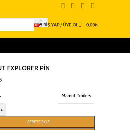
GIRIŞ YAP / ÜYE OL
0,00
₺
T EXPLORER PIN
₺
A
Mamut Trailers
+
SEPETE EKLE