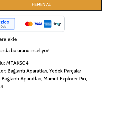
HEMEN AL
ere ekle
uanda bu ürünü inceliyor!
du:
MTAKS04
er:
Bağlantı Aparatları
,
Yedek Parçalar
:
Bağlantı Aparatları
,
Mamut Explorer Pin
,
4