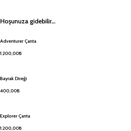
Hoşunuza gidebilir…
Adventurer Çanta
1.200,00
₺
SEPETE EKLE
Bayrak Direği
400,00
₺
SEPETE EKLE
Explorer Çanta
1.200,00
₺