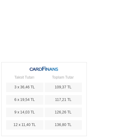
Taksit Tutarı
Toplam Tutar
3 x 36,46 TL
109,37 TL
6 x 19,54 TL
117,21 TL
9 x 14,03 TL
126,26 TL
12 x 11,40 TL
136,80 TL