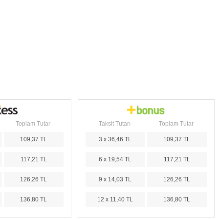
Toplam Tutar
Taksit Tutarı
Toplam Tutar
109,37 TL
3 x 36,46 TL
109,37 TL
117,21 TL
6 x 19,54 TL
117,21 TL
126,26 TL
9 x 14,03 TL
126,26 TL
136,80 TL
12 x 11,40 TL
136,80 TL