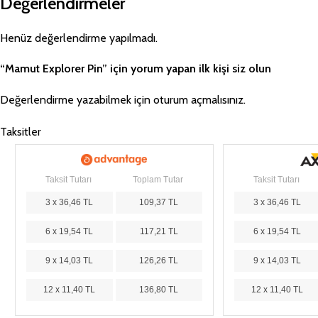
Değerlendirmeler
Henüz değerlendirme yapılmadı.
“Mamut Explorer Pin” için yorum yapan ilk kişi siz olun
Değerlendirme yazabilmek için
oturum açmalısınız
.
Taksitler
Taksit Tutarı
Toplam Tutar
Taksit Tutarı
3 x 36,46 TL
109,37 TL
3 x 36,46 TL
6 x 19,54 TL
117,21 TL
6 x 19,54 TL
9 x 14,03 TL
126,26 TL
9 x 14,03 TL
12 x 11,40 TL
136,80 TL
12 x 11,40 TL