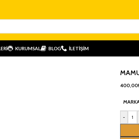
ERI
KURUMSAL
BLOG
İLETIŞIM
MAMU
400,00
MARK
-