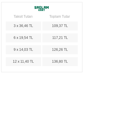
Taksit Tutarı
Toplam Tutar
3 x 36,46 TL
109,37 TL
6 x 19,54 TL
117,21 TL
9 x 14,03 TL
126,26 TL
12 x 11,40 TL
136,80 TL