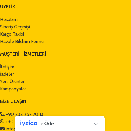
ÜYELİK
Hesabım
Sipariş Geçmişi
Kargo Takibi
Havale Bildirim Formu
MÜŞTERİ HİZMETLERİ
İletişim
İadeler
Yeni Ürünler
Kampanyalar
BİZE ULAŞIN
+90 232 257 70 13
+90 552 465 32 50
info@mamuttrailers.com